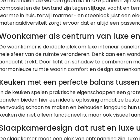
De materialen die worden gebruikt in luxe panelen zijn s
composieten die bestand zijn tegen slijtage, vocht en t
warmte in huis, terwijl marmer- en steenlook juist een el
materiaaldiversiteit zorgt ervoor dat er altijd een passende
Woonkamer als centrum van luxe en 
De woonkamer is de ideale plek om luxe interieur panele
hele sfeer van de ruimte veranderen. Denk aan een wand 
aandacht trekt. Door licht en schaduw te combineren met 
harmonieuze ruimte waarin comfort en design samenko
Keuken met een perfecte balans tussen 
In de keuken spelen praktische eigenschappen een grote rol
panelen bieden hier een ideale oplossing omdat ze bestan
eenvoudig schoon te maken en behouden langdurig hun ui
keuken die niet alleen functioneel is, maar ook visueel aant
Slaapkamerdesign dat rust en luxe u
De slaapkamer moet een plek van ontspanning zijn. Luxe 