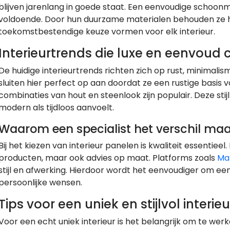
blijven jarenlang in goede staat. Een eenvoudige schoo
voldoende. Door hun duurzame materialen behouden ze hu
toekomstbestendige keuze vormen voor elk interieur.
Interieurtrends die luxe en eenvoud
De huidige interieurtrends richten zich op rust, minimalis
sluiten hier perfect op aan doordat ze een rustige basis 
combinaties van hout en steenlook zijn populair. Deze sti
modern als tijdloos aanvoelt.
Waarom een specialist het verschil maak
Bij het kiezen van interieur panelen is kwaliteit essentieel
producten, maar ook advies op maat. Platforms zoals
Ma
stijl en afwerking. Hierdoor wordt het eenvoudiger om een 
persoonlijke wensen.
Tips voor een uniek en stijlvol interieu
Voor een echt uniek interieur is het belangrijk om te we