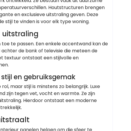
terk ontwikkeld. Ze bestaan vaak uit duurzame
emperatuurverschillen. Houtstructuren brengen
egante en exclusieve uitstraling geven. Deze
 stijl te vinden is voor elk type woning.
uitstraling
n toe te passen. Een enkele accentwand kan de
achter de bank of televisie die meteen de
textuur ontstaat een stijlvolle en
men.
stijl en gebruiksgemak
, maar stijl is minstens zo belangrijk. Luxe
d zijn tegen vet, vocht en warmte. Ze zijn
tstraling. Hierdoor ontstaat een moderne
rekkelijk.
itstraalt
interieur panelen helpen om die sfeer te