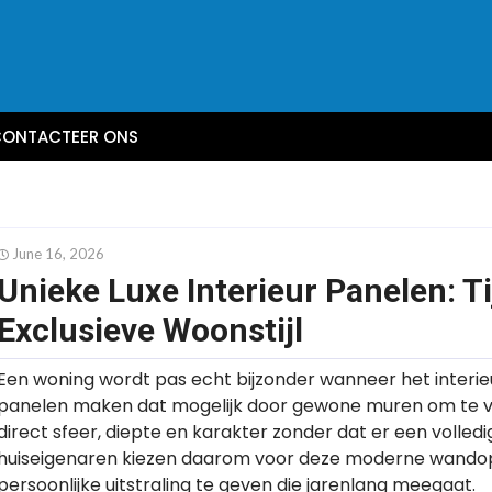
ONTACTEER ONS
June 16, 2026
Unieke Luxe Interieur Panelen: T
Exclusieve Woonstijl
Een woning wordt pas echt bijzonder wanneer het interieur 
panelen maken dat mogelijk door gewone muren om te vor
direct sfeer, diepte en karakter zonder dat er een volled
huiseigenaren kiezen daarom voor deze moderne wandopl
persoonlijke uitstraling te geven die jarenlang meegaat.