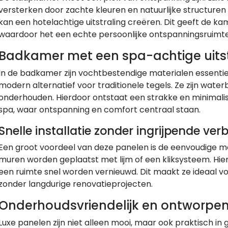
versterken door zachte kleuren en natuurlijke structure
kan een hotelachtige uitstraling creëren. Dit geeft de ka
waardoor het een echte persoonlijke ontspanningsruimte
Badkamer met een spa-achtige uitst
In de badkamer zijn vochtbestendige materialen essentiee
modern alternatief voor traditionele tegels. Ze zijn wat
onderhouden. Hierdoor ontstaat een strakke en minimali
spa, waar ontspanning en comfort centraal staan.
Snelle installatie zonder ingrijpende ve
Een groot voordeel van deze panelen is de eenvoudige 
muren worden geplaatst met lijm of een kliksysteem. Hie
een ruimte snel worden vernieuwd. Dit maakt ze ideaal voo
zonder langdurige renovatieprojecten.
Onderhoudsvriendelijk en ontworpe
Luxe panelen zijn niet alleen mooi, maar ook praktisch in