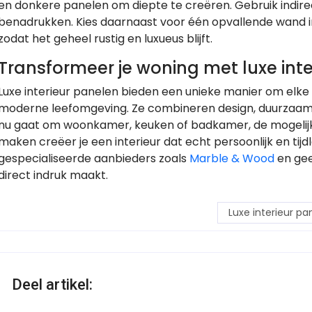
en donkere panelen om diepte te creëren. Gebruik indirec
benadrukken. Kies daarnaast voor één opvallende wand 
zodat het geheel rustig en luxueus blijft.
Transformeer je woning met luxe int
Luxe interieur panelen bieden een unieke manier om elke r
moderne leefomgeving. Ze combineren design, duurzaamh
nu gaat om woonkamer, keuken of badkamer, de mogelijkh
maken creëer je een interieur dat echt persoonlijk en tijd
gespecialiseerde aanbieders zoals
Marble & Wood
en gee
direct indruk maakt.
Luxe interieur pa
Deel artikel: