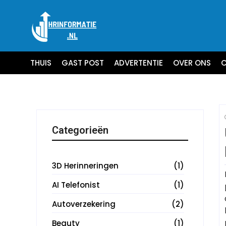
THUIS
GAST POST
ADVERTENTIE
OVER ONS
C
Categorieën
3D Herinneringen
(1)
AI Telefonist
(1)
Autoverzekering
(2)
Beauty
(1)