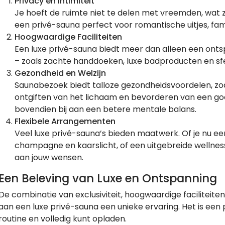
Privacy en Intimiteit
Je hoeft de ruimte niet te delen met vreemden, wat
een privé-sauna perfect voor romantische uitjes, fam
Hoogwaardige Faciliteiten
Een luxe privé-sauna biedt meer dan alleen een ont
– zoals zachte handdoeken, luxe badproducten en sfe
Gezondheid en Welzijn
Saunabezoek biedt talloze gezondheidsvoordelen, zoa
ontgiften van het lichaam en bevorderen van een go
bovendien bij aan een betere mentale balans.
Flexibele Arrangementen
Veel luxe privé-sauna’s bieden maatwerk. Of je nu 
champagne en kaarslicht, of een uitgebreide wellnes
aan jouw wensen.
Een Beleving van Luxe en Ontspanning
De combinatie van exclusiviteit, hoogwaardige facilitei
aan een luxe privé-sauna een unieke ervaring. Het is een
routine en volledig kunt opladen.