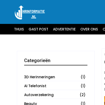
THUIS
GAST POST
ADVERTENTIE
OVER ONS
C
Categorieën
3D Herinneringen
(1)
AI Telefonist
(1)
Autoverzekering
(2)
Beauty
(1)