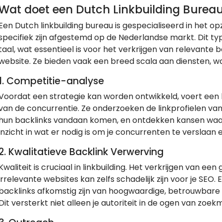
Wat doet een Dutch Linkbuilding Burea
Een Dutch linkbuilding bureau is gespecialiseerd in het op
specifiek zijn afgestemd op de Nederlandse markt. Dit typ
taal, wat essentieel is voor het verkrijgen van relevante
website. Ze bieden vaak een breed scala aan diensten, w
1.
Competitie-analyse
Voordat een strategie kan worden ontwikkeld, voert een l
van de concurrentie. Ze onderzoeken de linkprofielen va
hun backlinks vandaan komen, en ontdekken kansen waar ji
inzicht in wat er nodig is om je concurrenten te verslaan
2.
Kwalitatieve Backlink Verwerving
Kwaliteit is cruciaal in linkbuilding. Het verkrijgen van e
irrelevante websites kan zelfs schadelijk zijn voor je SEO.
backlinks afkomstig zijn van hoogwaardige, betrouwbare 
Dit versterkt niet alleen je autoriteit in de ogen van zoek