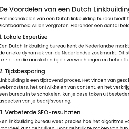
De Voordelen van een Dutch Linkbuildi
Het inschakelen van een Dutch linkbuilding bureau biedt t
zichtbaarheid willen vergroten. Hieronder een aantal bela
1.
Lokale Expertise
Een Dutch linkbuilding bureau kent de Nederlandse markt 
de unieke dynamiek van de Nederlandse zoekmarkt. Dit s
te zetten die aansluiten bij de verwachtingen en behoe
2.
Tijdsbesparing
Linkbuilding is een tijdrovend proces. Het vinden van ges
webmasters, het ontwikkelen van content, en het verkrijg
een bureau in te schakelen, kun je deze taken uitbestede
aspecten van je bedrijfsvoering.
3.
Verbeterde SEO-resultaten
Een linkbuilding bureau weet precies hoe het algoritme va
voordeel kunt gebruiken. Door gebruik te maken van hun 