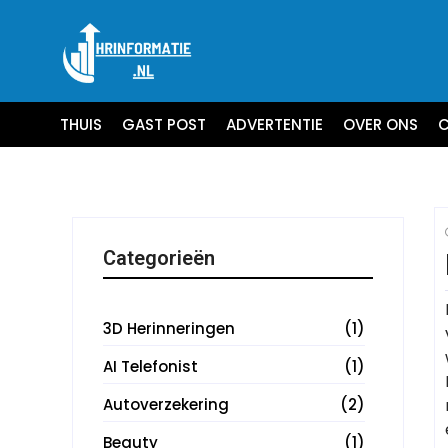
THUIS
GAST POST
ADVERTENTIE
OVER ONS
C
Categorieën
3D Herinneringen
(1)
AI Telefonist
(1)
Autoverzekering
(2)
Beauty
(1)