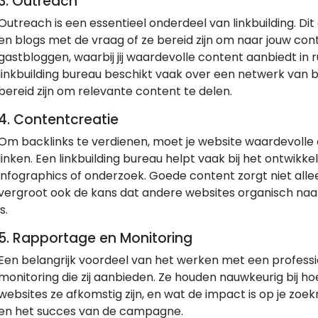
3.
Outreach
Outreach is een essentieel onderdeel van linkbuilding. D
en blogs met de vraag of ze bereid zijn om naar jouw cont
gastbloggen, waarbij jij waardevolle content aanbiedt in r
linkbuilding bureau beschikt vaak over een netwerk van b
bereid zijn om relevante content te delen.
4.
Contentcreatie
Om backlinks te verdienen, moet je website waardevolle 
linken. Een linkbuilding bureau helpt vaak bij het ontwikke
infographics of onderzoek. Goede content zorgt niet all
vergroot ook de kans dat andere websites organisch naar
is.
5.
Rapportage en Monitoring
Een belangrijk voordeel van het werken met een professio
monitoring die zij aanbieden. Ze houden nauwkeurig bij ho
websites ze afkomstig zijn, en wat de impact is op je zoekr
en het succes van de campagne.