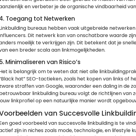
aanzienlijk en verbeter je de organische vindbaarheid van
4.
Toegang tot Netwerken
Linkbuilding bureaus hebben vaak uitgebreide netwerken
influencers. Dit netwerk kan van onschatbare waarde zijn b
anders moeilijk te verkrijgen zijn. Dit betekent dat je sne
van een breder scala aan linkmogelijkheden.
5.
Minimaliseren van Risico’s
Het is belangrijk om te weten dat niet alle linkbuilding
“Black hat” SEO-tactieken, zoals het kopen van links of he
zware straffen van Google, waaronder een daling in de zo
betrouwbaar linkbuilding bureau volgt de richtlijnen va
jouw linkprofiel op een natuurlijke manier wordt opgebou
Voorbeelden van Succesvolle Linkbuildi
Een goed voorbeeld van succesvolle linkbuilding is te vi
actief zijn in niches zoals mode, technologie, en lifestyle