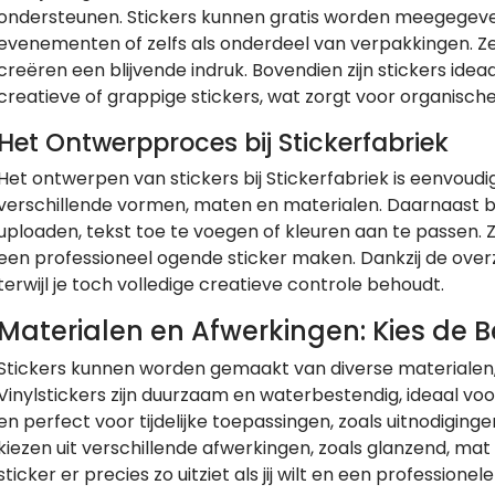
ondersteunen. Stickers kunnen gratis worden meegegeve
evenementen of zelfs als onderdeel van verpakkingen. Z
creëren een blijvende indruk. Bovendien zijn stickers idea
creatieve of grappige stickers, wat zorgt voor organisc
Het Ontwerpproces bij Stickerfabriek
Het ontwerpen van stickers bij Stickerfabriek is eenvoudig 
verschillende vormen, maten en materialen. Daarnaast bi
uploaden, tekst toe te voegen of kleuren aan te passen.
een professioneel ogende sticker maken. Dankzij de overzi
terwijl je toch volledige creatieve controle behoudt.
Materialen en Afwerkingen: Kies de B
Stickers kunnen worden gemaakt van diverse materialen, zo
Vinylstickers zijn duurzaam en waterbestendig, ideaal voo
en perfect voor tijdelijke toepassingen, zoals uitnodigingen
kiezen uit verschillende afwerkingen, zoals glanzend, mat 
sticker er precies zo uitziet als jij wilt en een professionele