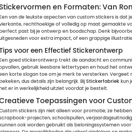
Stickervormen en Formaten: Van Ro
Een van de leukste aspecten van custom stickers is dat j
vierkante, rechthoekige of volledig op maat gemaakte vorm
perfect past bij je ontwerp en boodschap. Denk bijvoorb
uitgesneden voor extra impact, of een grappige illustratie
Tips voor een Effectief Stickerontwerp
Een goed stickerontwerp trekt de aandacht en communicee
opvallen, gebruik leesbare lettertypen en houd het ontw
een korte slogan toe om je merk te versterken. Vergeet n
bekeken, dus details zijn belangrijk. Bij
Stickerfabriek
kun j
het er in werkelijkheid uitziet voordat je bestelt.
Creatieve Toepassingen voor Custom
Custom stickers zijn niet alleen voor promotie; ze hebbe
scrapbook-projecten, schoolspullen, verjaardagsuitnodigin
kunnen ook worden gebruikt als beloningssystemen voor ki
planners. De mogelijkheden zijn vrijwel eindeloos en make