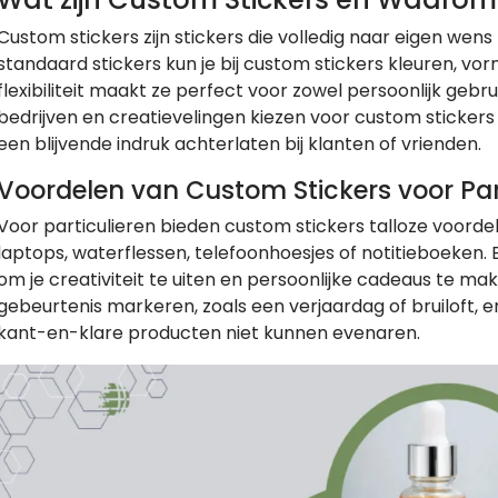
Custom stickers zijn stickers die volledig naar eigen wen
standaard stickers kun je bij custom stickers kleuren, vo
flexibiliteit maakt ze perfect voor zowel persoonlijk gebr
bedrijven en creatievelingen kiezen voor custom sticker
een blijvende indruk achterlaten bij klanten of vrienden.
Voordelen van Custom Stickers voor Par
Voor particulieren bieden custom stickers talloze voordele
laptops, waterflessen, telefoonhoesjes of notitieboeken.
om je creativiteit te uiten en persoonlijke cadeaus te ma
gebeurtenis markeren, zoals een verjaardag of bruiloft, en
kant-en-klare producten niet kunnen evenaren.