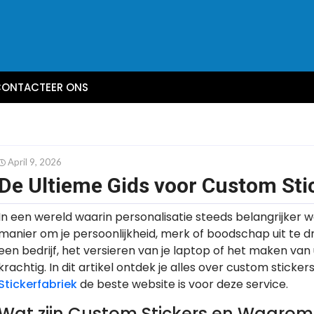
ONTACTEER ONS
April 9, 2026
De Ultieme Gids voor Custom Sti
In een wereld waarin personalisatie steeds belangrijker 
manier om je persoonlijkheid, merk of boodschap uit te 
een bedrijf, het versieren van je laptop of het maken van u
krachtig. In dit artikel ontdek je alles over custom sticke
Stickerfabriek
de beste website is voor deze service.
Wat zijn Custom Stickers en Waarom Z