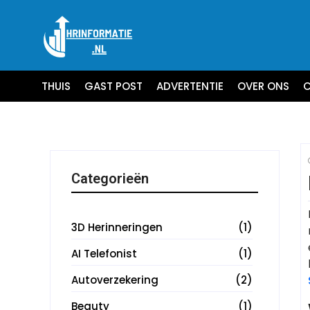
THUIS
GAST POST
ADVERTENTIE
OVER ONS
C
Categorieën
3D Herinneringen
(1)
AI Telefonist
(1)
Autoverzekering
(2)
Beauty
(1)