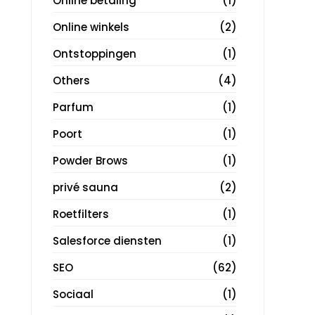
Online betaling
(1)
Online winkels
(2)
Ontstoppingen
(1)
Others
(4)
Parfum
(1)
Poort
(1)
Powder Brows
(1)
privé sauna
(2)
Roetfilters
(1)
Salesforce diensten
(1)
SEO
(62)
Sociaal
(1)