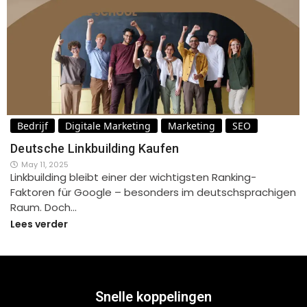
Bedrijf
Digitale Marketing
Marketing
SEO
Deutsche Linkbuilding Kaufen
May 11, 2025
Linkbuilding bleibt einer der wichtigsten Ranking-
Faktoren für Google – besonders im deutschsprachigen
Raum. Doch…
Lees verder
Snelle koppelingen