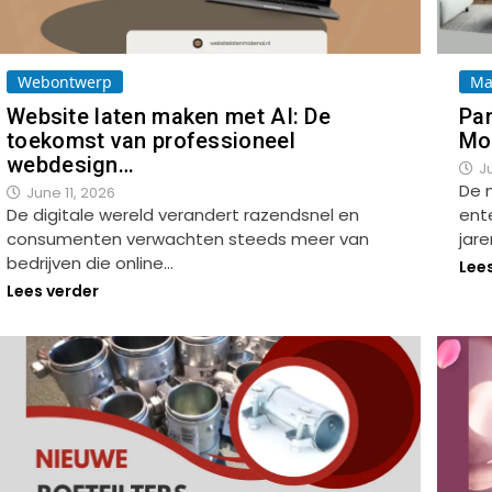
Webontwerp
Ma
Website laten maken met AI: De
Pa
toekomst van professioneel
Mo
webdesign…
J
De 
June 11, 2026
De digitale wereld verandert razendsnel en
ent
consumenten verwachten steeds meer van
jare
bedrijven die online…
Lee
Lees verder