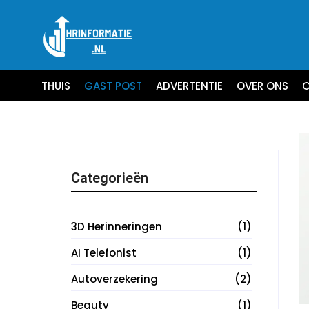
THUIS
GAST POST
ADVERTENTIE
OVER ONS
C
Categorieën
3D Herinneringen
(1)
AI Telefonist
(1)
Autoverzekering
(2)
Beauty
(1)