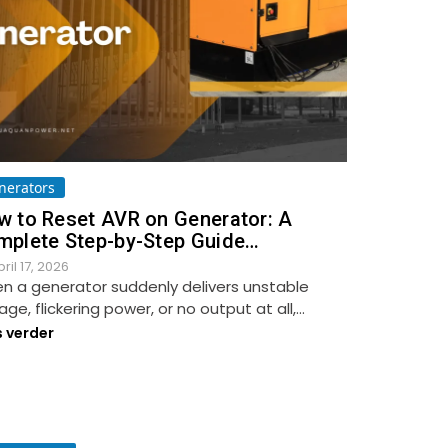
nerators
w to Reset AVR on Generator: A
mplete Step-by-Step Guide…
ril 17, 2026
n a generator suddenly delivers unstable
age, flickering power, or no output at all,…
s verder