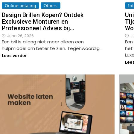
Online betaling
Others
In
Design Brillen Kopen? Ontdek
Uni
Exclusieve Monturen en
Tij
Professioneel Advies bij…
Woo
June 26, 2026
J
Een bril is allang niet meer alleen een
Een
hulpmiddel om beter te zien. Tegenwoordig…
het 
Lux
Lees verder
Lee